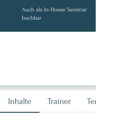
Auch als In-House Seminar
buchbar
Innovationsmanagement
Workshop
2-4 Tage
Inhalte
Trainer
Termine und 